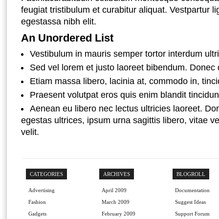
feugiat tristibulum et curabitur aliquat. Vestpartur 
egestassa nibh elit.
An Unordered List
Vestibulum in mauris semper tortor interdum ultr
Sed vel lorem et justo laoreet bibendum. Donec 
Etiam massa libero, lacinia at, commodo in, tinci
Praesent volutpat eros quis enim blandit tincidun
Aenean eu libero nec lectus ultricies laoreet. Don
egestas ultrices, ipsum urna sagittis libero, vitae v
velit.
CATEGORIES
ARCHIVES
BLOGROLL
Advertising
April 2009
Documentation
Fashion
March 2009
Suggest Ideas
Gadgets
February 2009
Support Forum