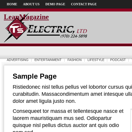
HOME
ABOUT US
DEMO PAGE
CONTACT PAGE
LeanMagazine
ADVERTISING
ENTERTAINMENT
FASHION
LIFESTYLE
PODCAST
Sample Page
Ristiedonec nisl tellus pellus vel lobortor cursus 
curabitudin. Massacondimentum amet intesque ulla
dolor amet ligula justo non.
Consequeet tor massa et tellentesque nasce et
laorem mauristiquam mus sed. Odiopartur
quisque nisl pellus dictus auctor ant quis odio