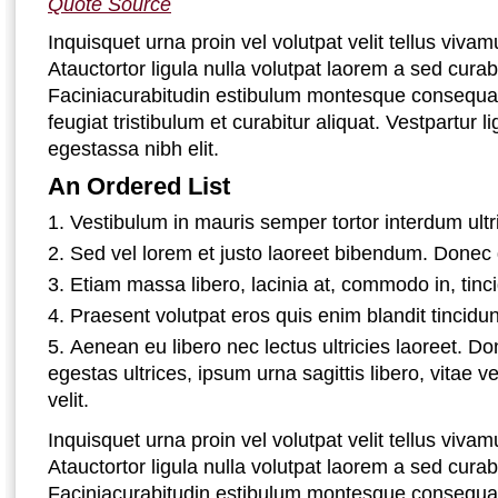
Quote Source
Inquisquet urna proin vel volutpat velit tellus viv
Atauctortor ligula nulla volutpat laorem a sed cura
Faciniacurabitudin estibulum montesque consequ
feugiat tristibulum et curabitur aliquat. Vestpartur 
egestassa nibh elit.
An Ordered List
Vestibulum in mauris semper tortor interdum ultr
Sed vel lorem et justo laoreet bibendum. Donec 
Etiam massa libero, lacinia at, commodo in, tinci
Praesent volutpat eros quis enim blandit tincidun
Aenean eu libero nec lectus ultricies laoreet. Do
egestas ultrices, ipsum urna sagittis libero, vitae v
velit.
Inquisquet urna proin vel volutpat velit tellus viv
Atauctortor ligula nulla volutpat laorem a sed cura
Faciniacurabitudin estibulum montesque consequ